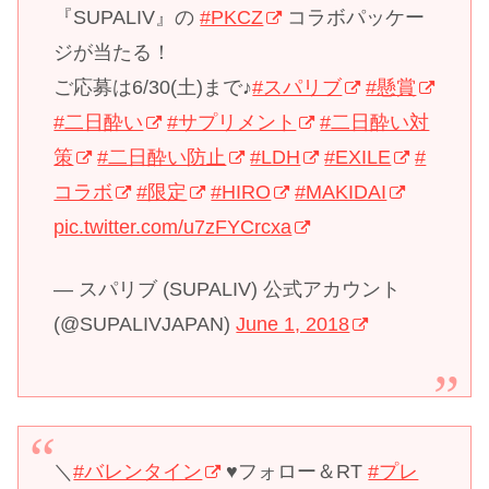
『SUPALIV』の
#PKCZ
コラボパッケー
ジが当たる！
ご応募は6/30(土)まで♪
#スパリブ
#懸賞
#二日酔い
#サプリメント
#二日酔い対
策
#二日酔い防止
#LDH
#EXILE
#
コラボ
#限定
#HIRO
#MAKIDAI
pic.twitter.com/u7zFYCrcxa
— スパリブ (SUPALIV) 公式アカウント
(@SUPALIVJAPAN)
June 1, 2018
＼
#バレンタイン
♥フォロー＆RT
#プレ