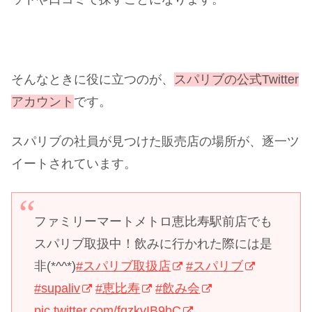
そんなときに役に立つのが、
スパリブの公式Twitter
アカウント
です。
スパリブの社員が見つけた販売店の場所が、逐一ツ
イートされています。
ファミリーマートメトロ恵比寿駅前店でも
スパリブ取扱中！飲みに行かれた際には是
非(*^^*)
#スパリブ取扱店
#スパリブ
#supaliv
#恵比寿
#飲み会
pic.twitter.com/fqzkvIB9bC