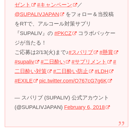
ゼント
#キャンペーン
／
@SUPALIVJAPAN
をフォロー＆当投稿
をRTで、アルコール対策サプリ
『SUPALIV』の
#PKCZ
コラボパッケー
ジが当たる！
ご応募は2/13(火)まで♪
#スパリブ
#懸賞
#supaliv
#二日酔い
#サプリメント
#
二日酔い対策
#二日酔い防止
#LDH
#EXILE
pic.twitter.com/O767cG7g6K
— スパリブ (SUPALIV) 公式アカウント
(@SUPALIVJAPAN)
February 6, 2018